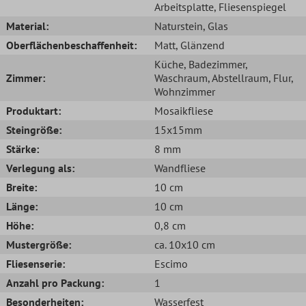
Arbeitsplatte
, Fliesenspiegel
Material:
Naturstein
, Glas
Oberflächenbeschaffenheit:
Matt
, Glänzend
Küche
, Badezimmer
,
Zimmer:
Waschraum
, Abstellraum
, Flur
,
Wohnzimmer
Produktart:
Mosaikfliese
Steingröße:
15x15mm
Stärke:
8 mm
Verlegung als:
Wandfliese
Breite:
10 cm
Länge:
10 cm
Höhe:
0,8 cm
Mustergröße:
ca. 10x10 cm
Fliesenserie:
Escimo
Anzahl pro Packung:
1
Besonderheiten:
Wasserfest