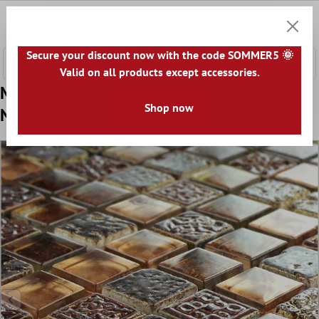
nhalt springen
0
Warenk
Secure your discount now with the code SOMMER5 🌞
Valid on all products except accessories.
Muster von Mosaikfliesen Escimo Glas
Shop now
Naturstein Mix Braun Gold