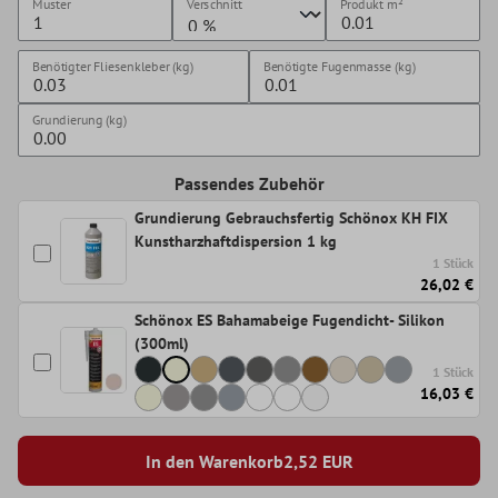
Muster
Verschnitt
Produkt
m²
Benötigter Fliesenkleber (kg)
Benötigte Fugenmasse (kg)
Grundierung (kg)
Passendes Zubehör
Grundierung Gebrauchsfertig Schönox KH FIX
Kunstharzhaftdispersion 1 kg
1 Stück
26,02 €
Schönox ES Bahamabeige Fugendicht- Silikon
(300ml)
1 Stück
16,03 €
In den Warenkorb
2,52
EUR