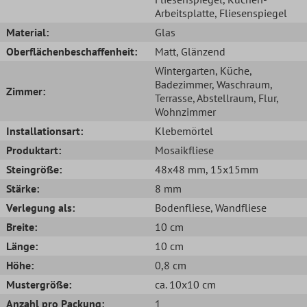
Arbeitsplatte
, Fliesenspiegel
Material:
Glas
Oberflächenbeschaffenheit:
Matt
, Glänzend
Wintergarten
, Küche
,
Badezimmer
, Waschraum
,
Zimmer:
Terrasse
, Abstellraum
, Flur
,
Wohnzimmer
Installationsart:
Klebemörtel
Produktart:
Mosaikfliese
Steingröße:
48x48 mm
, 15x15mm
Stärke:
8 mm
Verlegung als:
Bodenfliese
, Wandfliese
Breite:
10 cm
Länge:
10 cm
Höhe:
0,8 cm
Mustergröße:
ca. 10x10 cm
Anzahl pro Packung:
1