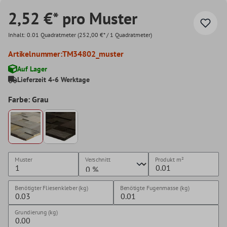
2,52 €* pro Muster
Inhalt:
0.01 Quadratmeter
(252,00 €* / 1 Quadratmeter)
Artikelnummer:
TM34802_muster
Auf Lager
Lieferzeit 4-6 Werktage
Farbe: Grau
Muster
Verschnitt
Produkt
m²
Benötigter Fliesenkleber (kg)
Benötigte Fugenmasse (kg)
Grundierung (kg)