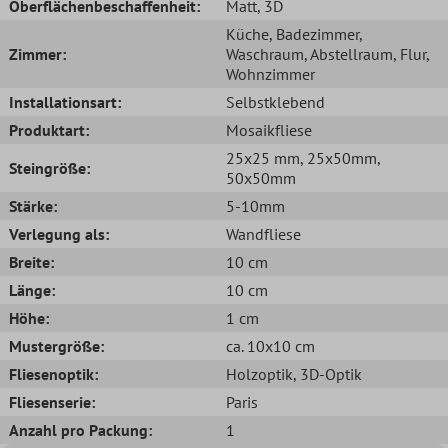
Oberflächenbeschaffenheit:
Matt
, 3D
Küche
, Badezimmer
,
Zimmer:
Waschraum
, Abstellraum
, Flur
,
Wohnzimmer
Installationsart:
Selbstklebend
Produktart:
Mosaikfliese
25x25 mm
, 25x50mm
,
Steingröße:
50x50mm
Stärke:
5-10mm
Verlegung als:
Wandfliese
Breite:
10 cm
Länge:
10 cm
Höhe:
1 cm
Mustergröße:
ca. 10x10 cm
Fliesenoptik:
Holzoptik
, 3D-Optik
Fliesenserie:
Paris
Anzahl pro Packung:
1