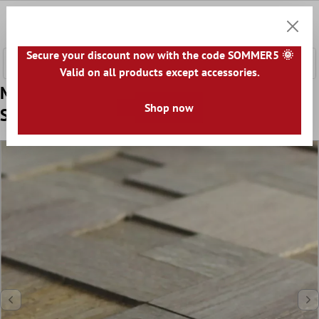
nhalt springen
0
Warenk
Secure your discount now with the code SOMMER5 🌞
Valid on all products except accessories.
Muster von Mosaikfliesen Holz Paris
Shop now
Selbstklebend 3D Grau