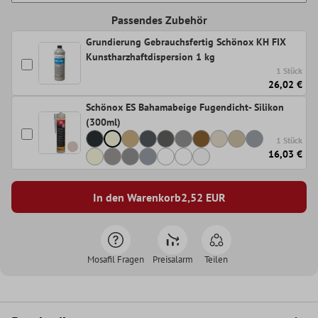
Passendes Zubehör
Grundierung Gebrauchsfertig Schönox KH FIX
Kunstharzhaftdispersion 1 kg
1 Stück
26,02 €
Schönox ES Bahamabeige Fugendicht- Silikon
(300ml)
1 Stück
16,03 €
In den Warenkorb
2,52
EUR
Mosafil Fragen
Preisalarm
Teilen