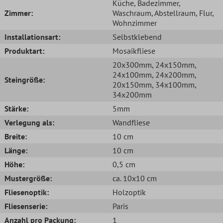
Küche
, Badezimmer
,
Zimmer:
Waschraum
, Abstellraum
, Flur
,
Wohnzimmer
Installationsart:
Selbstklebend
Produktart:
Mosaikfliese
20x300mm
, 24x150mm
,
24x100mm
, 24x200mm
,
Steingröße:
20x150mm
, 34x100mm
,
34x200mm
Stärke:
5mm
Verlegung als:
Wandfliese
Breite:
10 cm
Länge:
10 cm
Höhe:
0,5 cm
Mustergröße:
ca. 10x10 cm
Fliesenoptik:
Holzoptik
Fliesenserie:
Paris
Anzahl pro Packung:
1