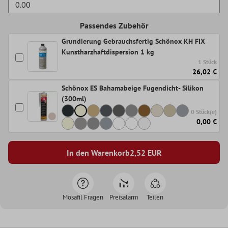
Passendes Zubehör
Grundierung Gebrauchsfertig Schönox KH FIX
Kunstharzhaftdispersion 1 kg
1 Stück
26,02 €
Schönox ES Bahamabeige Fugendicht- Silikon
(300ml)
0 Stück(e)
0,00 €
In den Warenkorb
2,52
EUR
Mosafil Fragen
Preisalarm
Teilen