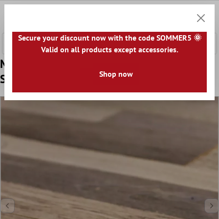
nhalt springen
0
Warenk
Secure your discount now with the code SOMMER5 🌞
Valid on all products except accessories.
Muster von Mosaikfliesen Holz Paris
Shop now
Selbstklebend Braun Beige