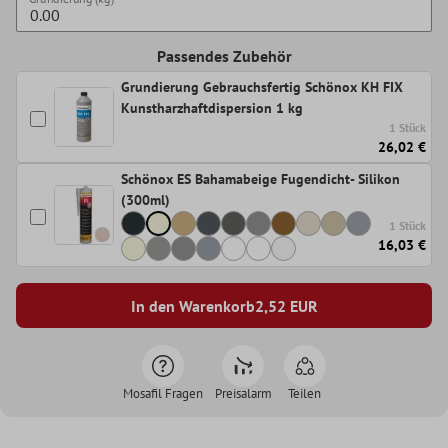
Passendes Zubehör
Grundierung Gebrauchsfertig Schönox KH FIX
Kunstharzhaftdispersion 1 kg
1 Stück
26,02 €
Schönox ES Bahamabeige Fugendicht- Silikon
(300ml)
1 Stück
16,03 €
In den Warenkorb
2,52
EUR
Mosafil Fragen
Preisalarm
Teilen