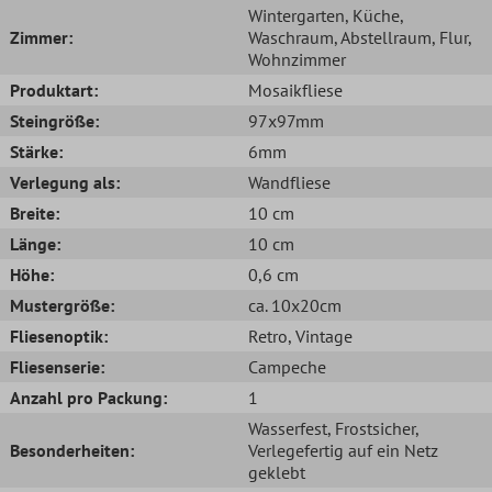
Wintergarten
, Küche
,
Zimmer:
Waschraum
, Abstellraum
, Flur
,
Wohnzimmer
Produktart:
Mosaikfliese
Steingröße:
97x97mm
Stärke:
6mm
Verlegung als:
Wandfliese
Breite:
10 cm
Länge:
10 cm
Höhe:
0,6 cm
Mustergröße:
ca. 10x20cm
Fliesenoptik:
Retro
, Vintage
Fliesenserie:
Campeche
Anzahl pro Packung:
1
Wasserfest
, Frostsicher
,
Besonderheiten:
Verlegefertig auf ein Netz
geklebt