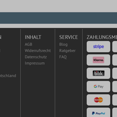
N
INHALT
SERVICE
ZAHLUNGSM
AGB
Blog
d
Widerrufsrecht
Ratgeber
Datenschutz
FAQ
Impressum
utschland