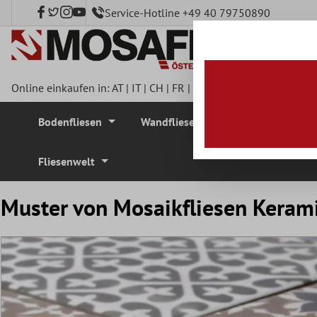
Service-Hotline +49 40 79750890
nhalt springen
Online einkaufen in:
AT
|
IT
|
CH
|
FR
|
DE
|
UK
|
CZ
|
SE
|
DK
|
BE
Bodenfliesen
Wandfliesen
Mosaikfliesen
Fliesenwelt
Muster von Mosaikfliesen Kera