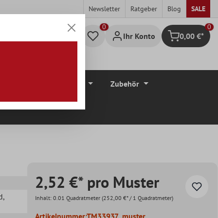
Newsletter
Ratgeber
Blog
SALE
0
Ihr Konto
0,00 €*
Warenkorb
düre
Bodenbeläge
Zubehör
2,52 €* pro Muster
d
,
Inhalt:
0.01 Quadratmeter
(252,00 €* / 1 Quadratmeter)
Artikelnummer:
TM33937_muster