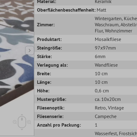
Material:
Keramik
Oberflächenbeschaffenheit:
Matt
Wintergarten
, Küche
Zimmer:
Waschraum
, Abstel
Flur
, Wohnzimmer
Produktart:
Mosaikfliese
Steingröße:
97x97mm
Stärke:
6mm
Verlegung als:
Wandfliese
Breite:
10 cm
Länge:
10 cm
Höhe:
0,6 cm
Mustergröße:
ca. 10x20cm
Fliesenoptik:
Retro
, Vintage
Fliesenserie:
Campeche
Anzahl pro Packung:
1
Wasserfest
, Frostsic