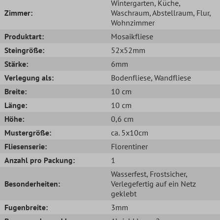
Wintergarten
, Küche
,
Zimmer:
Waschraum
, Abstellraum
, Flur
,
Wohnzimmer
Produktart:
Mosaikfliese
Steingröße:
52x52mm
Stärke:
6mm
Verlegung als:
Bodenfliese
, Wandfliese
Breite:
10 cm
Länge:
10 cm
Höhe:
0,6 cm
Mustergröße:
ca. 5x10cm
Fliesenserie:
Florentiner
Anzahl pro Packung:
1
Wasserfest
, Frostsicher
,
Besonderheiten:
Verlegefertig auf ein Netz
geklebt
Fugenbreite:
3mm