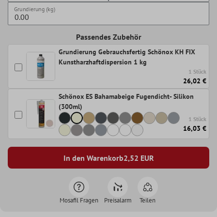
Grundierung (kg)
Passendes Zubehör
Grundierung Gebrauchsfertig Schönox KH FIX
Kunstharzhaftdispersion 1 kg
1 Stück
26,02 €
Schönox ES Bahamabeige Fugendicht- Silikon
(300ml)
1 Stück
16,03 €
In den Warenkorb
2,52
EUR
Mosafil Fragen
Preisalarm
Teilen