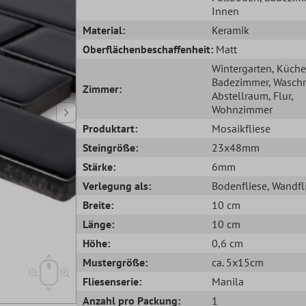
Innen
Material:
Keramik
Oberflächenbeschaffenheit:
Matt
Wintergarten
, Küche
Badezimmer
, Wasch
Zimmer:
Abstellraum
, Flur
,
Wohnzimmer
Produktart:
Mosaikfliese
Steingröße:
23x48mm
Stärke:
6mm
Verlegung als:
Bodenfliese
, Wandfl
Breite:
10 cm
Länge:
10 cm
Höhe:
0,6 cm
Mustergröße:
ca. 5x15cm
Fliesenserie:
Manila
Anzahl pro Packung:
1