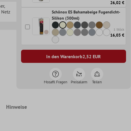
26,02 €
her
,
n Netz
Schönox ES Bahamabeige Fugendicht-
Silikon (300ml)
1 Stück
16,03 €
In den Warenkorb
2,52
EUR
Mosafil Fragen
Preisalarm
Teilen
Hinweise