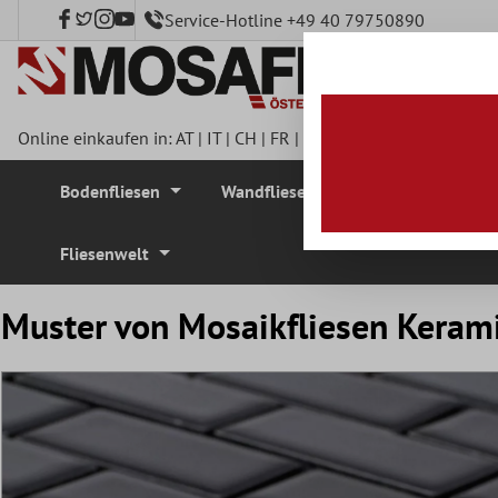
Service-Hotline +49 40 79750890
nhalt springen
Online einkaufen in:
AT
|
IT
|
CH
|
FR
|
DE
|
UK
|
CZ
|
SE
|
DK
|
BE
Bodenfliesen
Wandfliesen
Mosaikfliesen
Fliesenwelt
Muster von Mosaikfliesen Keram