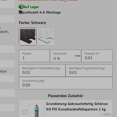
Auf Lager
Lieferzeit 4-6 Werktage
Farbe: Schwarz
,
raum
,
Muster
Verschnitt
Produkt
m²
Benötigter Fliesenkleber (kg)
Benötigte Fugenmasse (kg)
iese
Grundierung (kg)
Passendes Zubehör
Grundierung Gebrauchsfertig Schönox
KH FIX Kunstharzhaftdispersion 1 kg
1 Stück