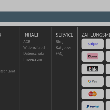
N
INHALT
SERVICE
ZAHLUNGSM
AGB
Blog
d
Widerrufsrecht
Ratgeber
Datenschutz
FAQ
Impressum
utschland