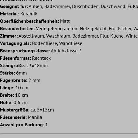
Geeignet für:
Außen, Badezimmer, Duschboden, Duschwand, Fußb
Material:
Keramik
Oberflächenbeschaffenheit:
Matt
Besonderheiten:
Verlegefertig auf ein Netz geklebt, Frostsicher, W
Zimmer:
Abstellraum, Waschraum, Badezimmer, Flur, Küche, Wint
Verlegung als:
Bodenfliese, Wandfliese
Beanspruchungsklasse:
Abriebklasse 3
Fliesenformat:
Rechteck
Steingröße:
23x48mm
Stärke:
6mm
Fugenbreite:
2 mm
Länge:
10 cm
Breite:
10 cm
Höhe:
0,6 cm
Mustergröße:
ca. 5x15cm
Fliesenserie:
Manila
Anzahl pro Packung:
1