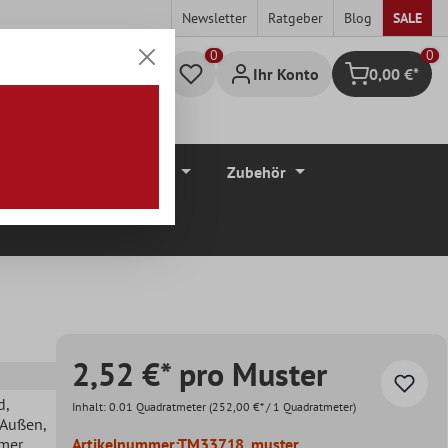
Newsletter
Ratgeber
Blog
SALE
0
Ihr Konto
0,00 €*
Warenkorb
düre
Bodenbeläge
Zubehör
2,52 €* pro Muster
d
,
Inhalt:
0.01 Quadratmeter
(252,00 €* / 1 Quadratmeter)
, Außen
,
mer
,
Artikelnummer:
TM33718_muster