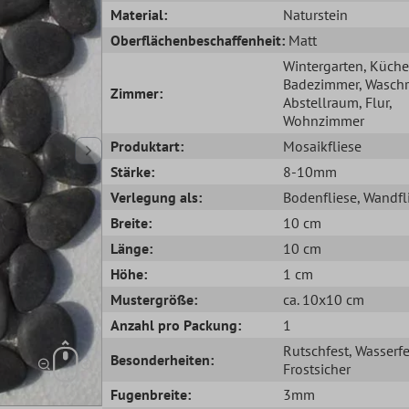
Material:
Naturstein
Oberflächenbeschaffenheit:
Matt
Wintergarten
, Küche
Badezimmer
, Wasch
Zimmer:
Abstellraum
, Flur
,
Wohnzimmer
Produktart:
Mosaikfliese
Stärke:
8-10mm
Verlegung als:
Bodenfliese
, Wandfl
Breite:
10 cm
Länge:
10 cm
Höhe:
1 cm
Mustergröße:
ca. 10x10 cm
Anzahl pro Packung:
1
Rutschfest
, Wasserfe
Besonderheiten:
Frostsicher
Fugenbreite:
3mm