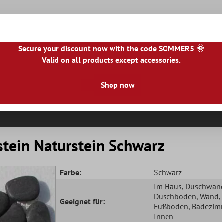
Secure your discount now with the code SOMMER5 🌞
Valid on all products except accessories.
|
NL
|
IE
|
ES
|
PL
|
PT
|
FI
|
GR
|
RO
|
NO
|
HU
|
BG
|
HR
|
LU
Shop now
Natursteinfliesen
Terrassenplatten
Fliesenbor
stein Naturstein Schwarz
Farbe:
Schwarz
Im Haus
, Duschwan
Duschboden
, Wand
Geeignet für:
Fußboden
, Badezim
Innen