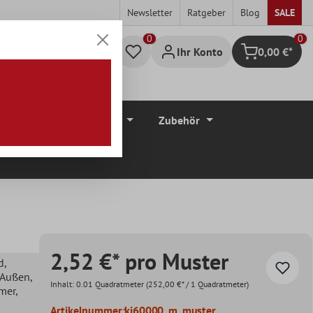
Newsletter
Ratgeber
Blog
SALE
0
Ihr Konto
0,00 €*
Warenkorb
düre
Bodenbeläge
Zubehör
2,52 €* pro Muster
d
,
, Außen
,
Inhalt:
0.01 Quadratmeter
(252,00 €* / 1 Quadratmeter)
mer
,
Artikelnummer:
ki60000_m_muster