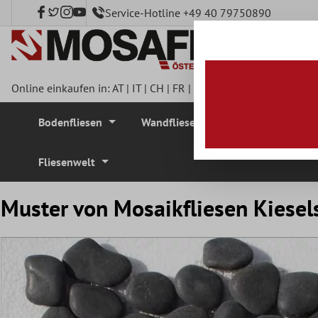
Service-Hotline +49 40 79750890
nhalt springen
Online einkaufen in:
AT
|
IT
|
CH
|
FR
|
DE
|
UK
|
CZ
|
SE
|
DK
|
BE
Bodenfliesen
Wandfliesen
Mosaikfliesen
Fliesenwelt
Muster von Mosaikfliesen Kiesel