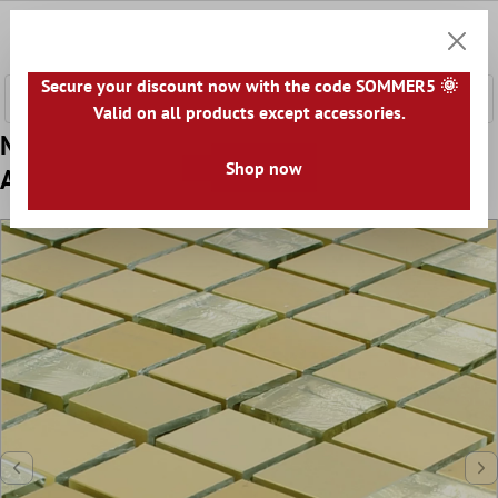
nhalt springen
0
Warenk
Secure your discount now with the code SOMMER5 🌞
Valid on all products except accessories.
Muster von Mosaikfliesen Lissabon
Shop now
Aluminium Glas Mix Gold