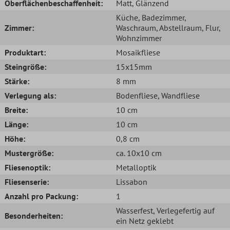
Oberflächenbeschaffenheit:
Matt
, Glänzend
Küche
, Badezimmer
,
Zimmer:
Waschraum
, Abstellraum
, Flur
,
Wohnzimmer
Produktart:
Mosaikfliese
Steingröße:
15x15mm
Stärke:
8 mm
Verlegung als:
Bodenfliese
, Wandfliese
Breite:
10 cm
Länge:
10 cm
Höhe:
0,8 cm
Mustergröße:
ca. 10x10 cm
Fliesenoptik:
Metalloptik
Fliesenserie:
Lissabon
Anzahl pro Packung:
1
Wasserfest
, Verlegefertig auf
Besonderheiten:
ein Netz geklebt