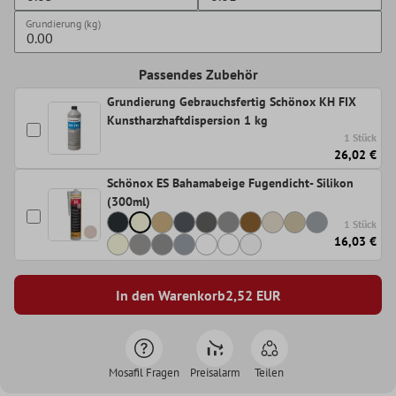
Grundierung (kg)
Passendes Zubehör
Grundierung Gebrauchsfertig Schönox KH FIX
Kunstharzhaftdispersion 1 kg
1 Stück
26,02 €
Schönox ES Bahamabeige Fugendicht- Silikon
(300ml)
1 Stück
16,03 €
In den Warenkorb
2,52
EUR
Mosafil Fragen
Preisalarm
Teilen