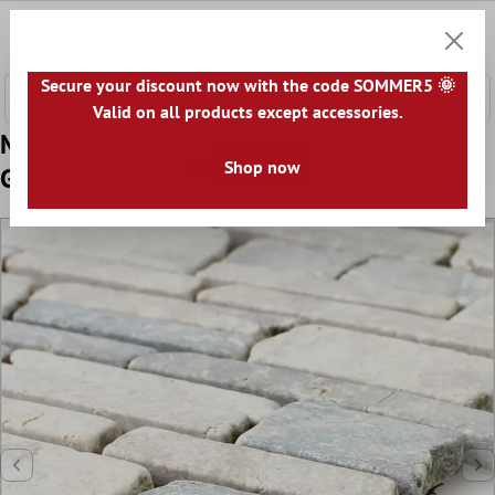
nhalt springen
0
Warenk
Secure your discount now with the code SOMMER5 🌞
Valid on all products except accessories.
Muster von Mosaikfliesen Marmor Brick Uni
Shop now
Grey