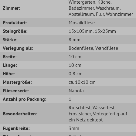
Wintergarten
, Küche
,
Zimmer:
Badezimmer
, Waschraum
,
Abstellraum
, Flur
, Wohnzimmer
Produktart:
Mosaikfliese
Steingröße:
15x105mm
, 15x25mm
Stärke:
8 mm
Verlegung als:
Bodenfliese
, Wandfliese
Breite:
10 cm
Länge:
10 cm
Höhe:
0,8 cm
Mustergröße:
ca. 10x10 cm
Fliesenserie:
Napola
Anzahl pro Packung:
1
Rutschfest
, Wasserfest
,
Besonderheiten:
Frostsicher
, Verlegefertig auf
ein Netz geklebt
Fugenbreite:
3mm