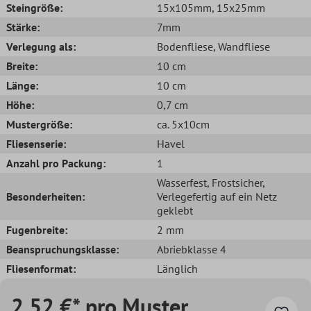
Steingröße:
15x105mm
, 15x25mm
Stärke:
7mm
Verlegung als:
Bodenfliese
, Wandfliese
Breite:
10 cm
Länge:
10 cm
Höhe:
0,7 cm
Mustergröße:
ca. 5x10cm
Fliesenserie:
Havel
Anzahl pro Packung:
1
Wasserfest
, Frostsicher
,
Besonderheiten:
Verlegefertig auf ein Netz
geklebt
Fugenbreite:
2 mm
Beanspruchungsklasse:
Abriebklasse 4
Fliesenformat:
Länglich
2,52 €* pro Muster