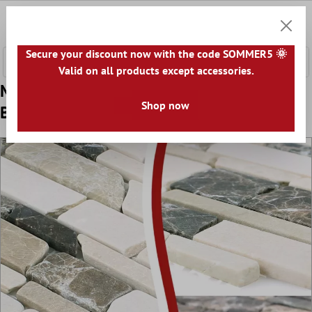
nhalt springen
0
Warenk
Secure your discount now with the code SOMMER5 🌞
Valid on all products except accessories.
Muster von Mosaikfliesen Marmor Havel
Shop now
Brick Castanao Biancone