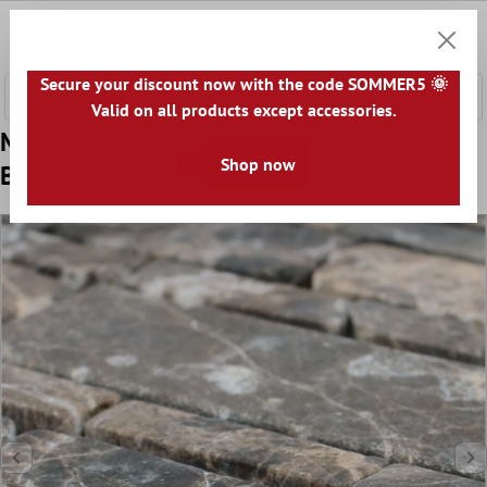
nhalt springen
0
Warenk
Secure your discount now with the code SOMMER5 🌞
Valid on all products except accessories.
Muster von Mosaikfliesen Marmor Havel
Shop now
Brick Castanao