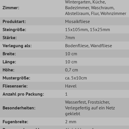
Wintergarten
, Küche
,
Zimmer:
Badezimmer
, Waschraum
,
Abstellraum
, Flur
, Wohnzimmer
Produktart:
Mosaikfliese
Steingröße:
15x105mm
, 15x25mm
Stärke:
7mm
Verlegung als:
Bodenfliese
, Wandfliese
Breite:
10 cm
Länge:
10 cm
Höhe:
0,7 cm
Mustergröße:
ca. 5x10cm
Fliesenserie:
Havel
Anzahl pro Packung:
1
Wasserfest
, Frostsicher
,
Besonderheiten:
Verlegefertig auf ein Netz
geklebt
Fugenbreite:
2 mm