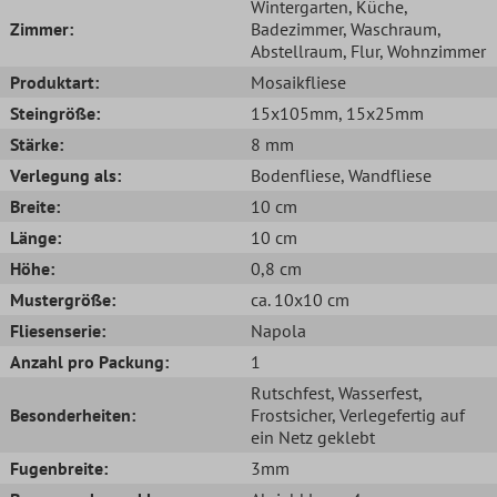
Wintergarten
, Küche
,
Zimmer:
Badezimmer
, Waschraum
,
Abstellraum
, Flur
, Wohnzimmer
Produktart:
Mosaikfliese
Steingröße:
15x105mm
, 15x25mm
Stärke:
8 mm
Verlegung als:
Bodenfliese
, Wandfliese
Breite:
10 cm
Länge:
10 cm
Höhe:
0,8 cm
Mustergröße:
ca. 10x10 cm
Fliesenserie:
Napola
Anzahl pro Packung:
1
Rutschfest
, Wasserfest
,
Besonderheiten:
Frostsicher
, Verlegefertig auf
ein Netz geklebt
Fugenbreite:
3mm