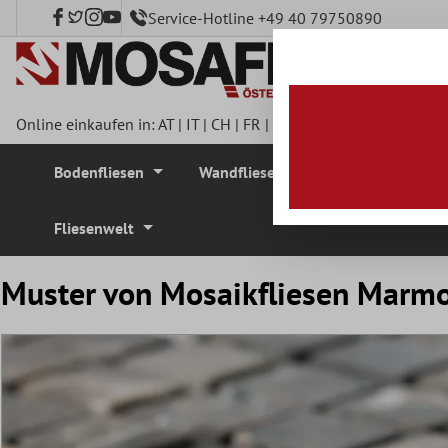
Service-Hotline +49 40 79750890
nhalt springen
Online einkaufen in:
AT
|
IT
|
CH
|
FR
|
DE
|
UK
|
CZ
|
SE
|
DK
|
BE
Bodenfliesen
Wandfliesen
Mosaikfliesen
Fliesenwelt
Muster von Mosaikfliesen Marmo