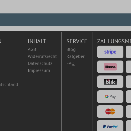
N
INHALT
SERVICE
ZAHLUNGSM
AGB
Blog
d
Widerrufsrecht
Ratgeber
Datenschutz
FAQ
Impressum
utschland