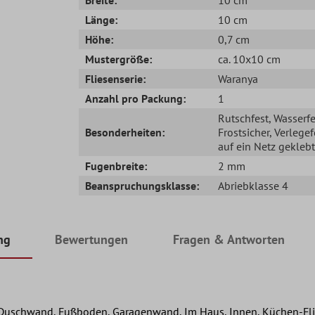
Länge:
10 cm
Höhe:
0,7 cm
Mustergröße:
ca. 10x10 cm
Fliesenserie:
Waranya
Anzahl pro Packung:
1
Rutschfest
, Wasserfe
Besonderheiten:
Frostsicher
, Verlegef
auf ein Netz geklebt
Fugenbreite:
2 mm
Beanspruchungsklasse:
Abriebklasse 4
ng
Bewertungen
Fragen & Antworten
uschwand, Fußboden, Garagenwand, Im Haus, Innen, Küchen-Flies