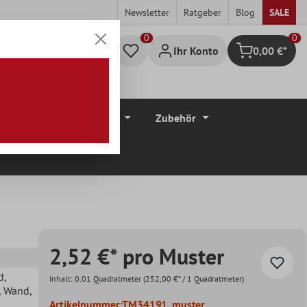
Newsletter
Ratgeber
Blog
SALE
0
Ihr Konto
0,00 €*
Warenkorb
düre
Bodenbeläge
Zubehör
2,52 €* pro Muster
d
,
Inhalt:
0.01 Quadratmeter
(252,00 €* / 1 Quadratmeter)
, Wand
,
Artikelnummer:
TM34191_muster