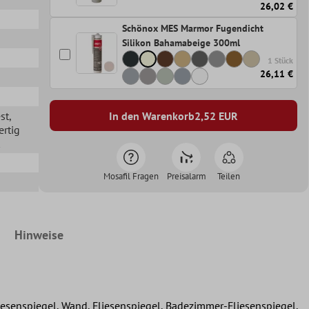
26,02 €
Schönox MES Marmor Fugendicht
Silikon Bahamabeige 300ml
1 Stück
26,11 €
st
,
In den Warenkorb
2,52
EUR
ertig
Mosafil Fragen
Preisalarm
Teilen
Hinweise
enspiegel, Wand, Fliesenspiegel, Badezimmer-Fliesenspiegel,