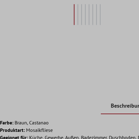
Beschreibu
Farbe:
Braun, Castanao
Produktart:
Mosaikfliese
Geeignet für:
Küche, Gewerbe, Außen, Badezimmer, Duschboden, D