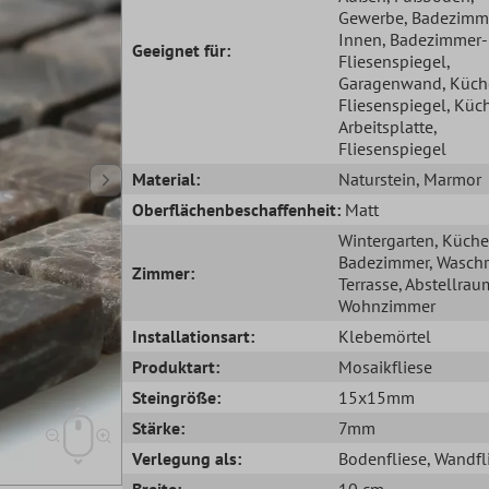
Gewerbe
, Badezimm
Innen
, Badezimmer-
Geeignet für:
Fliesenspiegel
,
Garagenwand
, Küc
Fliesenspiegel
, Küc
Arbeitsplatte
,
Fliesenspiegel
Material:
Naturstein
, Marmor
Oberflächenbeschaffenheit:
Matt
Wintergarten
, Küche
Badezimmer
, Wasch
Zimmer:
Terrasse
, Abstellrau
Wohnzimmer
Installationsart:
Klebemörtel
Produktart:
Mosaikfliese
Steingröße:
15x15mm
Stärke:
7mm
Verlegung als:
Bodenfliese
, Wandfl
Breite:
10 cm