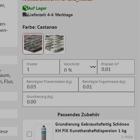
er
,
Auf Lager
Lieferzeit 4-6 Werktage
hen-
Farbe: Castanao
hen-
Muster
Verschnitt
Produkt
m²
,
raum
,
m
, Flur
,
Benötigter Fliesenkleber (kg)
Benötigte Fugenmasse (kg)
Grundierung (kg)
Passendes Zubehör
Grundierung Gebrauchsfertig Schönox
KH FIX Kunstharzhaftdispersion 1 kg
iese
1 Stück