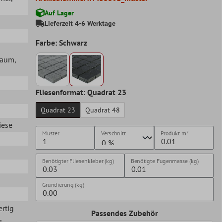
Auf Lager
Lieferzeit 4-6 Werktage
Farbe: Schwarz
lraum
,
Fliesenformat: Quadrat 23
Quadrat 23
Quadrat 48
iese
Muster
Verschnitt
Produkt
m²
Benötigter Fliesenkleber (kg)
Benötigte Fugenmasse (kg)
Grundierung (kg)
ertig
Passendes Zubehör
,