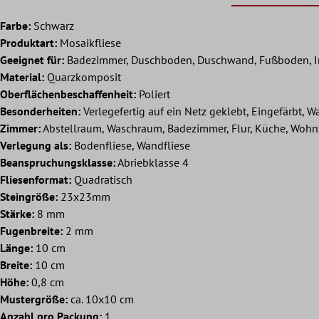
Farbe:
Schwarz
Produktart:
Mosaikfliese
Geeignet für:
Badezimmer, Duschboden, Duschwand, Fußboden, I
Material:
Quarzkomposit
Oberflächenbeschaffenheit:
Poliert
Besonderheiten:
Verlegefertig auf ein Netz geklebt, Eingefärbt, W
Zimmer:
Abstellraum, Waschraum, Badezimmer, Flur, Küche, Woh
Verlegung als:
Bodenfliese, Wandfliese
Beanspruchungsklasse:
Abriebklasse 4
Fliesenformat:
Quadratisch
Steingröße:
23x23mm
Stärke:
8 mm
Fugenbreite:
2 mm
Länge:
10 cm
Breite:
10 cm
Höhe:
0,8 cm
Mustergröße:
ca. 10x10 cm
Anzahl pro Packung:
1