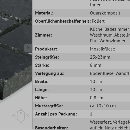
Innen
Material:
Quarzkomposit
Oberflächenbeschaffenheit:
Poliert
Küche
, Badezimmer
,
Zimmer:
Waschraum
, Abstel
Flur
, Wohnzimmer
Produktart:
Mosaikfliese
Steingröße:
23x23mm
Stärke:
8 mm
Verlegung als:
Bodenfliese
, Wandfl
Breite:
10 cm
Länge:
10 cm
Höhe:
0,8 cm
Mustergröße:
ca. 10x10 cm
Anzahl pro Packung:
1
Wasserfest
, Verlegef
Besonderheiten:
auf ein Netz geklebt