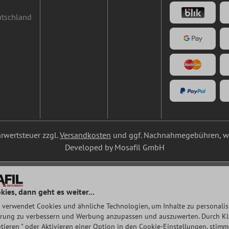
utschland
ehrwertsteuer zzgl.
Versandkosten
und ggf. Nachnahmegebühren, we
Developed by Mosafil GmbH
kies, dann geht es weiter...
 verwendet Cookies und ähnliche Technologien, um Inhalte zu personalisi
rung zu verbessern und Werbung anzupassen und auszuwerten. Durch Klic
tieren " oder Aktivieren einer Option in den Cookie-Einstellungen, stim