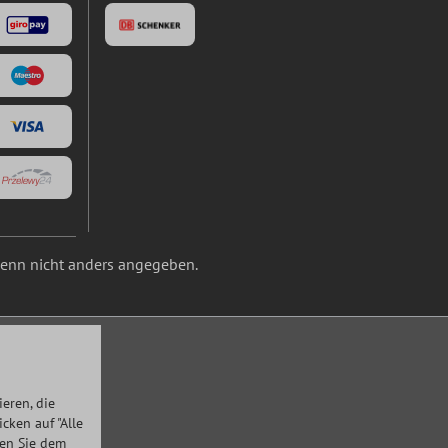
nn nicht anders angegeben.
eren, die
ken auf "Alle
men Sie dem