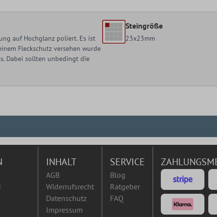
Steingröße
ng auf Hochglanz poliert. Es ist
23x23mm
t einem Fleckschutz versehen wurde
. Dabei sollten unbedingt die
N
INHALT
SERVICE
ZAHLUNGSM
AGB
Blog
d
Widerrufsrecht
Ratgeber
Datenschutz
FAQ
Impressum