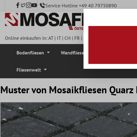
Service-Hotline +49 40 79750890
nhalt springen
Online einkaufen in:
AT
|
IT
|
CH
|
FR
|
DE
|
UK
|
CZ
|
SE
|
DK
|
BE
Bodenfliesen
Wandfliesen
Mosaikfliesen
Fliesenwelt
Muster von Mosaikfliesen Quarz