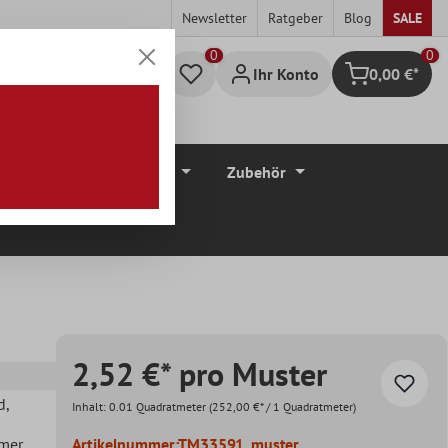
Newsletter
Ratgeber
Blog
SALE
0
Ihr Konto
0,00 €*
Warenkorb
düre
Bodenbeläge
Zubehör
2,52 €* pro Muster
d
,
Inhalt:
0.01 Quadratmeter
(252,00 €* / 1 Quadratmeter)
mer
,
Artikelnummer:
TM33591_muster