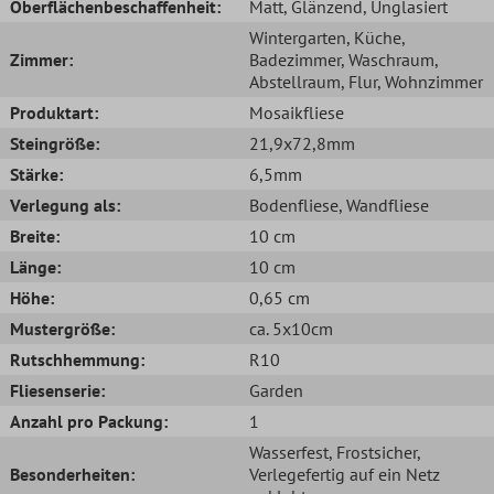
Oberflächenbeschaffenheit:
Matt
, Glänzend
, Unglasiert
Wintergarten
, Küche
,
Zimmer:
Badezimmer
, Waschraum
,
Abstellraum
, Flur
, Wohnzimmer
Produktart:
Mosaikfliese
Steingröße:
21,9x72,8mm
Stärke:
6,5mm
Verlegung als:
Bodenfliese
, Wandfliese
Breite:
10 cm
Länge:
10 cm
Höhe:
0,65 cm
Mustergröße:
ca. 5x10cm
Rutschhemmung:
R10
Fliesenserie:
Garden
Anzahl pro Packung:
1
Wasserfest
, Frostsicher
,
Besonderheiten:
Verlegefertig auf ein Netz