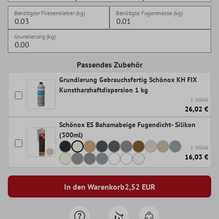
Benötigter Fliesenkleber (kg)
Benötigte Fugenmasse (kg)
Grundierung (kg)
Passendes Zubehör
Grundierung Gebrauchsfertig Schönox KH FIX
Kunstharzhaftdispersion 1 kg
1 Stück
26,02 €
Schönox ES Bahamabeige Fugendicht- Silikon
(300ml)
1 Stück
16,03 €
In den Warenkorb
2,52
EUR