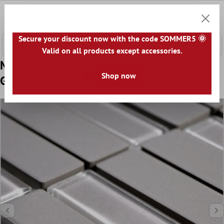
nhalt springen
0
Warenk
Secure your discount now with the code SOMMER5 🌞
Valid on all products except accessories.
Muster von Mosaikfliesen Unglasiert
Shop now
Garden Grau Stäbchen