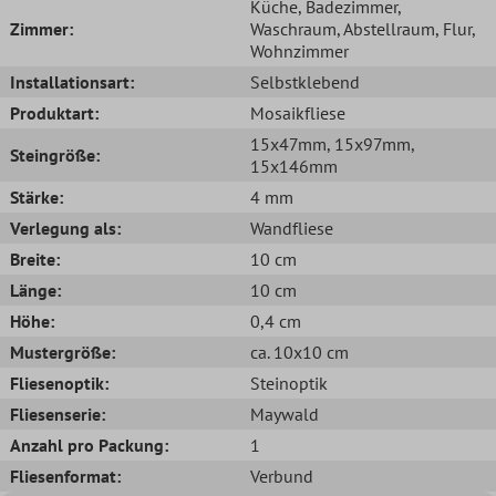
Küche
, Badezimmer
,
Zimmer:
Waschraum
, Abstellraum
, Flur
,
Wohnzimmer
Installationsart:
Selbstklebend
Produktart:
Mosaikfliese
15x47mm
, 15x97mm
,
Steingröße:
15x146mm
Stärke:
4 mm
Verlegung als:
Wandfliese
Breite:
10 cm
Länge:
10 cm
Höhe:
0,4 cm
Mustergröße:
ca. 10x10 cm
Fliesenoptik:
Steinoptik
Fliesenserie:
Maywald
Anzahl pro Packung:
1
Fliesenformat:
Verbund