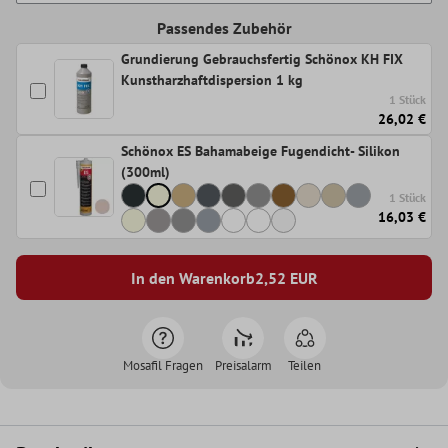
Passendes Zubehör
Grundierung Gebrauchsfertig Schönox KH FIX
Kunstharzhaftdispersion 1 kg
1 Stück
26,02 €
Schönox ES Bahamabeige Fugendicht- Silikon
(300ml)
1 Stück
16,03 €
In den Warenkorb
2,52
EUR
Mosafil Fragen
Preisalarm
Teilen