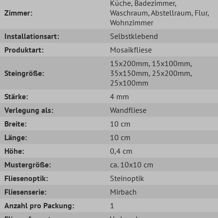
Küche
, Badezimmer
,
Zimmer:
Waschraum
, Abstellraum
, Flur
,
Wohnzimmer
Installationsart:
Selbstklebend
Produktart:
Mosaikfliese
15x200mm
, 15x100mm
,
Steingröße:
35x150mm
, 25x200mm
,
25x100mm
Stärke:
4 mm
Verlegung als:
Wandfliese
Breite:
10 cm
Länge:
10 cm
Höhe:
0,4 cm
Mustergröße:
ca. 10x10 cm
Fliesenoptik:
Steinoptik
Fliesenserie:
Mirbach
Anzahl pro Packung:
1