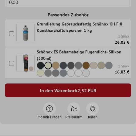
Passendes Zubehör
Grundierung Gebrauchsfertig Schönox KH FIX
Kunstharzhaftdispersion 1 kg
1 Stück
26,02 €
Schönox ES Bahamabeige Fugendicht- Silikon
(300ml)
1 Stück
16,03 €
In den Warenkorb
2,52
EUR
Mosafil Fragen
Preisalarm
Teilen