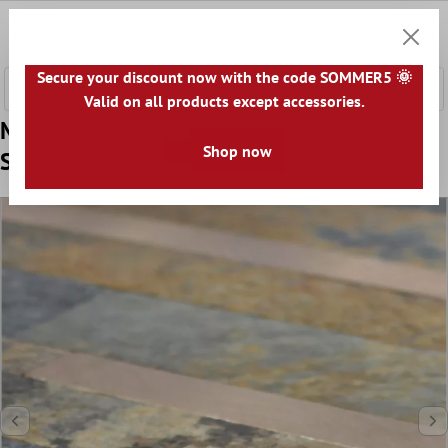
nhalt springen
0
Warenk
Secure your discount now with the code SOMMER5 🌞
Valid on all products except accessories.
Muster von Vinyl Mosaikfliesen Mirbach
Shop now
Selbstklebend Braun Gold