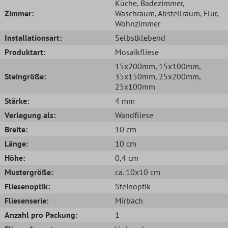
Küche
, Badezimmer
,
Zimmer:
Waschraum
, Abstellraum
, Flur
,
Wohnzimmer
Installationsart:
Selbstklebend
Produktart:
Mosaikfliese
15x200mm
, 15x100mm
,
Steingröße:
35x150mm
, 25x200mm
,
25x100mm
Stärke:
4 mm
Verlegung als:
Wandfliese
Breite:
10 cm
Länge:
10 cm
Höhe:
0,4 cm
Mustergröße:
ca. 10x10 cm
Fliesenoptik:
Steinoptik
Fliesenserie:
Mirbach
Anzahl pro Packung:
1