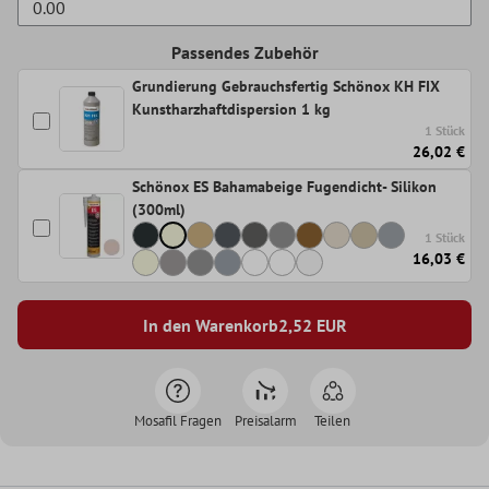
Passendes Zubehör
Grundierung Gebrauchsfertig Schönox KH FIX
Kunstharzhaftdispersion 1 kg
1 Stück
26,02 €
Schönox ES Bahamabeige Fugendicht- Silikon
(300ml)
1 Stück
16,03 €
In den Warenkorb
2,52
EUR
Mosafil Fragen
Preisalarm
Teilen