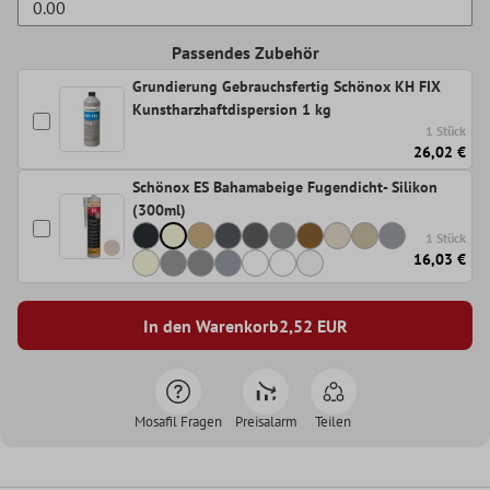
Passendes Zubehör
Grundierung Gebrauchsfertig Schönox KH FIX
Kunstharzhaftdispersion 1 kg
1 Stück
26,02 €
Schönox ES Bahamabeige Fugendicht- Silikon
(300ml)
1 Stück
16,03 €
In den Warenkorb
2,52
EUR
Mosafil Fragen
Preisalarm
Teilen