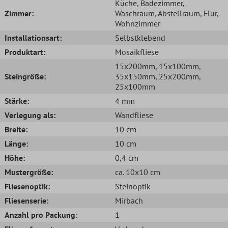
Küche
, Badezimmer
,
Zimmer:
Waschraum
, Abstellraum
, Flur
,
Wohnzimmer
Installationsart:
Selbstklebend
Produktart:
Mosaikfliese
15x200mm
, 15x100mm
,
Steingröße:
35x150mm
, 25x200mm
,
25x100mm
Stärke:
4 mm
Verlegung als:
Wandfliese
Breite:
10 cm
Länge:
10 cm
Höhe:
0,4 cm
Mustergröße:
ca. 10x10 cm
Fliesenoptik:
Steinoptik
Fliesenserie:
Mirbach
Anzahl pro Packung:
1