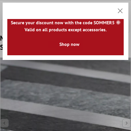
nhalt springen
0
Warenk
Secure your discount now with the code SOMMER5 🌞
Valid on all products except accessories.
Muster von Vinyl Mosaikfliesen Mirbach
Shop now
Selbstklebend Schwarz Silber