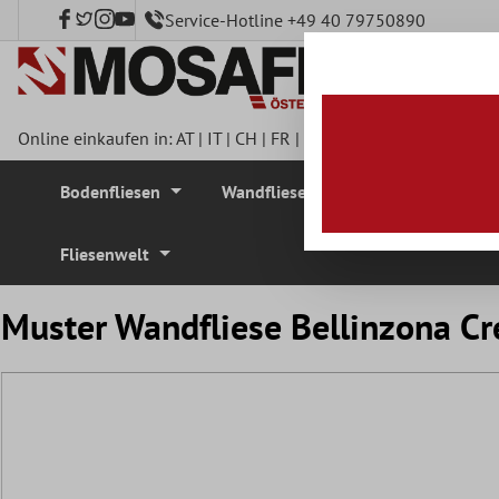
Service-Hotline +49 40 79750890
nhalt springen
Online einkaufen in:
AT
|
IT
|
CH
|
FR
|
DE
|
UK
|
CZ
|
SE
|
DK
|
BE
Bodenfliesen
Wandfliesen
Mosaikfliesen
Fliesenwelt
Muster Wandfliese Bellinzona C