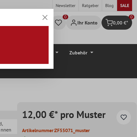
Newsletter
Ratgeber
Blog
SALE
0
Ihr Konto
0,00 €*
Warenkorb
düre
Bodenbeläge
Zubehör
12,00 €* pro Muster
d
,
 Innen
Artikelnummer:
ZF55071_muster