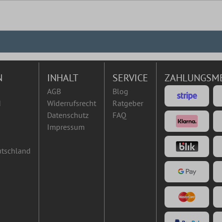
N
INHALT
SERVICE
ZAHLUNGSM
AGB
Blog
d
Widerrufsrecht
Ratgeber
Datenschutz
FAQ
Impressum
utschland