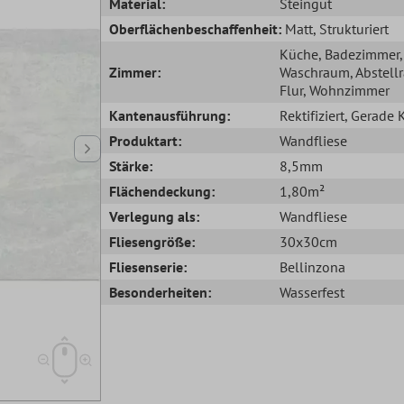
Material:
Steingut
Oberflächenbeschaffenheit:
Matt
, Strukturiert
Küche
, Badezimmer
,
Zimmer:
Waschraum
, Abstel
Flur
, Wohnzimmer
Kantenausführung:
Rektifiziert
, Gerade 
Produktart:
Wandfliese
Stärke:
8,5mm
Flächendeckung:
1,80m²
Verlegung als:
Wandfliese
Fliesengröße:
30x30cm
Fliesenserie:
Bellinzona
Besonderheiten:
Wasserfest