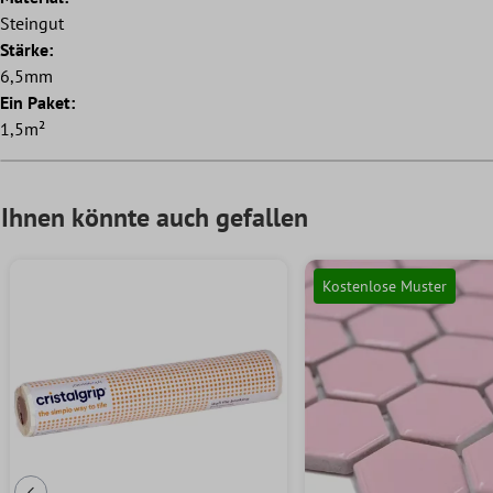
Steingut
Stärke:
6,5mm
Ein Paket:
1,5m²
Ihnen könnte auch gefallen
Kostenlose Muster