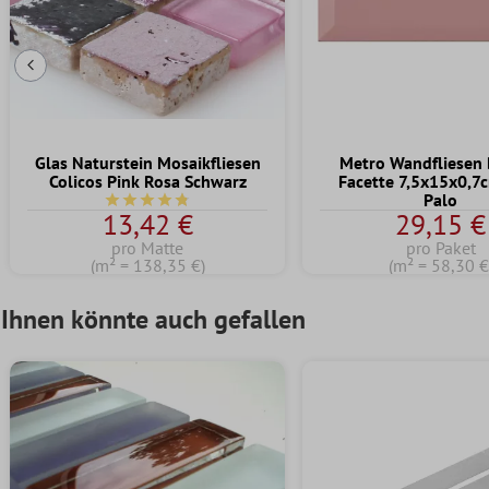
Vorherige Folie
Glas Naturstein Mosaikfliesen
Metro Wandfliesen B
Colicos Pink Rosa Schwarz
Facette 7,5x15x0,7
Palo
Durchschnittliche Bewertung von 4.7 von 5 Sternen
13,42 €
29,15 €
pro Matte
pro Paket
(m² = 138,35 €)
(m² = 58,30 €
Ihnen könnte auch gefallen