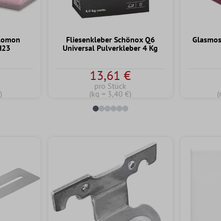
alomon
Fliesenkleber Schönox Q6
Glasmos
H23
Universal Pulverkleber 4 Kg
13,61 €
pro Stück
)
(kg = 3,40 €)
(