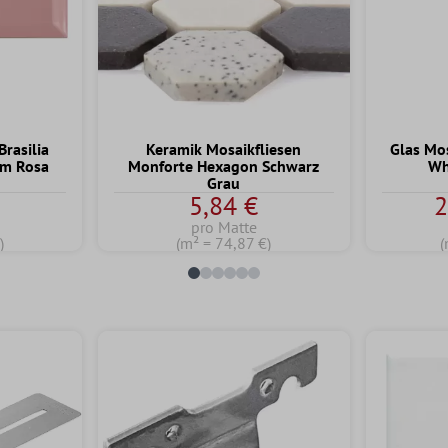
rasilia
Keramik Mosaikfliesen
Glas Mo
cm Rosa
Monforte Hexagon Schwarz
Wh
Grau
5,84 €
2
pro Matte
)
(m² = 74,87 €)
(