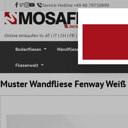
Service-Hotline +49 40 79750890
nhalt springen
Online einkaufen in:
AT
|
IT
|
CH
|
FR
|
DE
|
UK
|
CZ
|
SE
|
DK
|
BE
Bodenfliesen
Wandfliesen
Mosaikfliesen
Fliesenwelt
Muster Wandfliese Fenway Wei