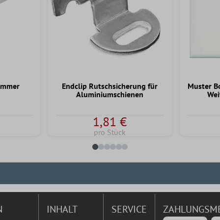
ammer
Endclip Rutschsicherung für
Muster B
Aluminiumschienen
Wei
1,81 €
pro Stück
N
INHALT
SERVICE
ZAHLUNGSM