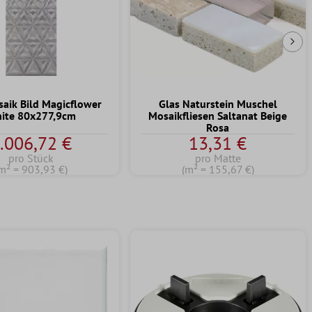
Näc
saik Bild Magicflower
Glas Naturstein Muschel
ite 80x277,9cm
Mosaikfliesen Saltanat Beige
Rosa
.006,72 €
13,31 €
pro Stück
pro Matte
m² = 903,93 €)
(m² = 155,67 €)