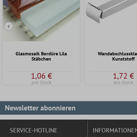
Vorherige Folie
Glasmosaik Bordüre Lila
Wandabschlusskl
Stäbchen
Kunststoff
1,06 €
1,72 €
pro Stück
pro Stück
Newsletter abonnieren
SERVICE-HOTLINE
INFORMATIONE