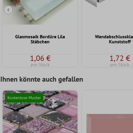
Vorherige Folie
Glasmosaik Bordüre Lila
Wandabschlusskl
Stäbchen
Kunststoff
1,06 €
1,72 €
pro Stück
pro Stück
Ihnen könnte auch gefallen
Kostenlose Muster