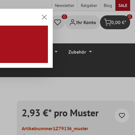
Newsletter
Ratgeber
Blog
SALE
0
Ihr Konto
0,00 €*
Warenkorb
düre
Bodenbeläge
Zubehör
2,93 €* pro Muster
Artikelnummer:
LZ79136_muster