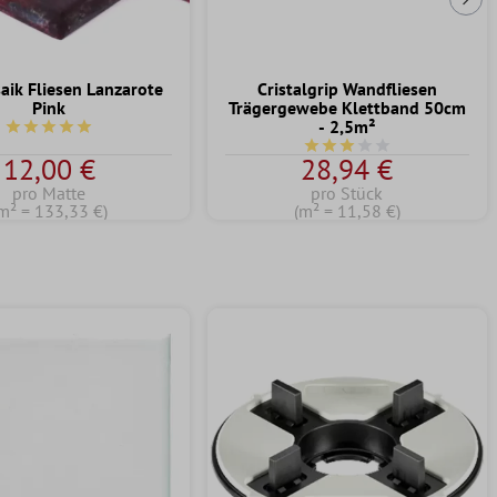
Näc
aik Fliesen Lanzarote
Cristalgrip Wandfliesen
Pink
Trägergewebe Klettband 50cm
- 2,5m²
Durchschnittliche Bewertung von 5 von 5 Sternen
Durchschnittliche Bewert
12,00 €
28,94 €
pro Matte
pro Stück
m² = 133,33 €)
(m² = 11,58 €)