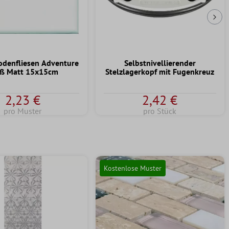
Näc
odenfliesen Adventure
Selbstnivellierender
ß Matt 15x15cm
Stelzlagerkopf mit Fugenkreuz
2,23 €
2,42 €
pro Muster
pro Stück
Kostenlose Muster