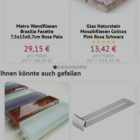
Metro Wandfliesen
Glas Naturstein
Brasilia Facette
Mosaikfliesen Colicos
7,5x15x0,7cm Rosa Palo
Pink Rosa Schwarz
Durchschnittliche Bewe
29,15 €
13,42 €
pro Paket
pro Matte
(m² = 58,30 €)
(m² = 138,35 €)
Ihnen könnte auch gefallen