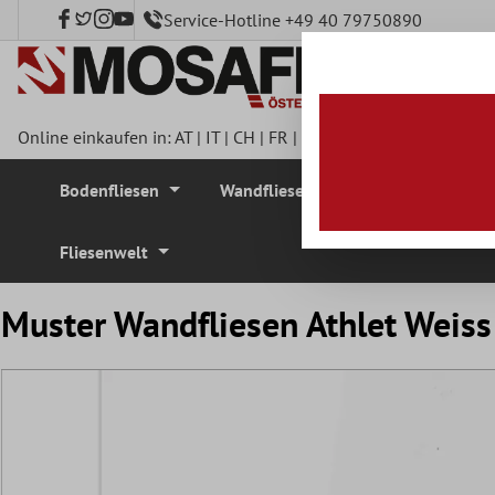
Service-Hotline +49 40 79750890
nhalt springen
Online einkaufen in:
AT
|
IT
|
CH
|
FR
|
DE
|
UK
|
CZ
|
SE
|
DK
|
BE
Bodenfliesen
Wandfliesen
Mosaikfliesen
Fliesenwelt
Muster Wandfliesen Athlet Wei