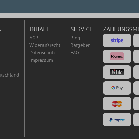
N
INHALT
SERVICE
ZAHLUNGSM
AGB
Blog
d
Widerrufsrecht
Ratgeber
Datenschutz
FAQ
Impressum
utschland