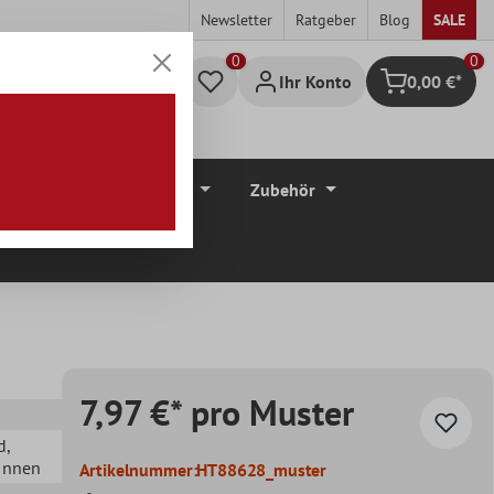
Newsletter
Ratgeber
Blog
SALE
0
Ihr Konto
0,00 €*
Warenkorb
düre
Bodenbeläge
Zubehör
7,97 €* pro Muster
d
,
 Innen
Artikelnummer:
HT88628_muster