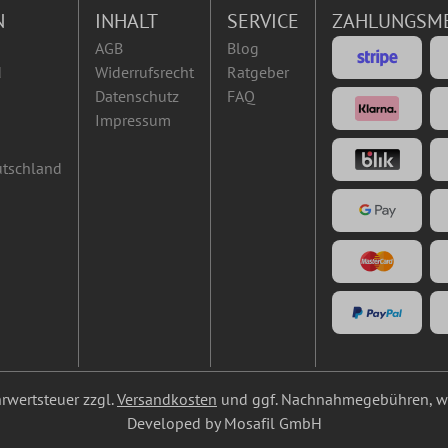
N
INHALT
SERVICE
ZAHLUNGSM
AGB
Blog
d
Widerrufsrecht
Ratgeber
Datenschutz
FAQ
Impressum
utschland
ehrwertsteuer zzgl.
Versandkosten
und ggf. Nachnahmegebühren, we
Developed by Mosafil GmbH