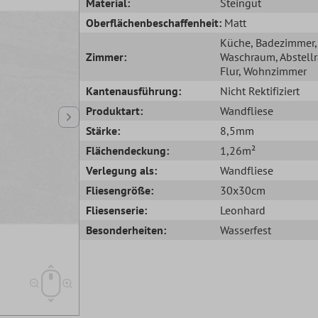
Material:
Steingut
Oberflächenbeschaffenheit:
Matt
Küche
, Badezimmer
,
Zimmer:
Waschraum
, Abstel
Flur
, Wohnzimmer
Kantenausführung:
Nicht Rektifiziert
Produktart:
Wandfliese
Stärke:
8,5mm
Flächendeckung:
1,26m²
Verlegung als:
Wandfliese
Fliesengröße:
30x30cm
Fliesenserie:
Leonhard
Besonderheiten:
Wasserfest