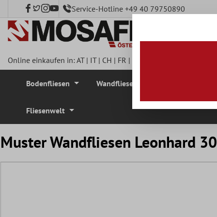
Service-Hotline +49 40 79750890
nhalt springen
Online einkaufen in:
AT
|
IT
|
CH
|
FR
|
DE
|
UK
|
CZ
|
SE
|
DK
|
BE
Bodenfliesen
Wandfliesen
Mosaikfliesen
Fliesenwelt
Muster Wandfliesen Leonhard 3