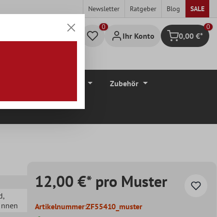
Newsletter
Ratgeber
Blog
SALE
0
Ihr Konto
0,00 €*
Warenkorb
düre
Bodenbeläge
Zubehör
12,00 €* pro Muster
d
,
 Innen
Artikelnummer:
ZF55410_muster