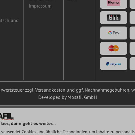
Impressum
utschland
ehrwertsteuer zzgl.
Versandkosten
und ggf. Nachnahmegebühren, we
Developed by Mosafil GmbH
kies, dann geht es weiter...
 verwendet Cookies und ähnliche Technologien, um Inhalte zu personalisi