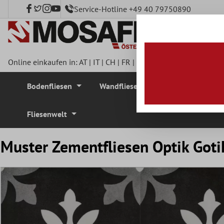
Service-Hotline +49 40 79750890
nhalt springen
Online einkaufen in:
AT
|
IT
|
CH
|
FR
|
DE
|
UK
|
CZ
|
SE
|
DK
|
BE
Bodenfliesen
Wandfliesen
Mosaikfliesen
Fliesenwelt
Muster Zementfliesen Optik Got