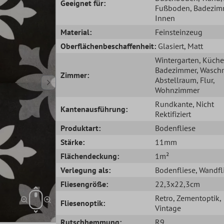
Geeignet für:
Fußboden
, Badezim
Innen
Material:
Feinsteinzeug
Oberflächenbeschaffenheit:
Glasiert
, Matt
Wintergarten
, Küche
Badezimmer
, Wasch
Zimmer:
Abstellraum
, Flur
,
Wohnzimmer
Rundkante
, Nicht
Kantenausführung:
Rektifiziert
Produktart:
Bodenfliese
Stärke:
11mm
Flächendeckung:
1m²
Verlegung als:
Bodenfliese
, Wandfl
Fliesengröße:
22,3x22,3cm
Retro
, Zementoptik
,
Fliesenoptik:
Vintage
Rutschhemmung:
R9