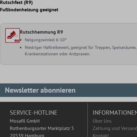
Rutschfest (R9)
Fußbodenheizung geeignet
Rutschhemmung R9
Neigungswinkel 6-10°
Niedriger Haftreibewert, geeignet für Treppen, Speiseräume
Krankenstationen oder Arztpraxen.
Newsletter abonnieren
SERVICE-HOTLINE
INFORMATIONE
Mosafil GmbH
Über Uns
Rothenburgsorter Marktplatz 5
Zahlung und Versan
20539 Hamburg
Kontakt