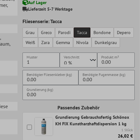
Auf Lager
mer
,
Lieferzeit 5-7 Werktage
Fliesenserie: Tacca
Grau
Greco
Parodi
Tacca
Bondone
Depero
,
Weiß
Zara
Gemma
Nivola
Dunkelgrau
raum
,
Muster
Verschnitt
Produkt
m²
Benötigter Fliesenkleber (kg)
Benötigte Fugenmasse (kg)
Grundierung (kg)
iese
Passendes Zubehör
Grundierung Gebrauchsfertig Schönox
KH FIX Kunstharzhaftdispersion 1 kg
1 Stück
26,02 €