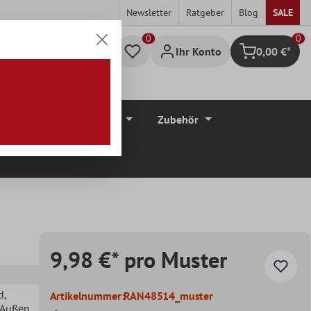
Newsletter
Ratgeber
Blog
SALE
0
Ihr Konto
0,00 €*
Warenkorb
düre
Bodenbeläge
Zubehör
9,98 €* pro Muster
d
,
Artikelnummer:
RAN48514_muster
, Außen
,