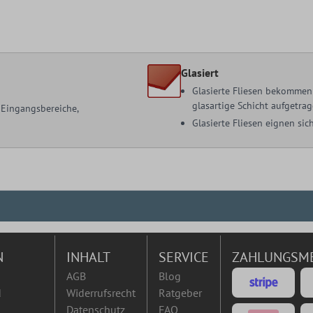
Glasiert
Glasierte Fliesen bekommen 
glasartige Schicht aufgetrag
, Eingangsbereiche,
Glasierte Fliesen eignen s
N
INHALT
SERVICE
ZAHLUNGSM
AGB
Blog
d
Widerrufsrecht
Ratgeber
Datenschutz
FAQ