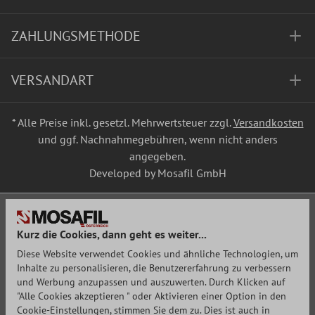
ZAHLUNGSMETHODE
VERSANDART
* Alle Preise inkl. gesetzl. Mehrwertsteuer zzgl.
Versandkosten
und ggf. Nachnahmegebühren, wenn nicht anders
angegeben.
Developed by Mosafil GmbH
Kurz die Cookies, dann geht es weiter...
Diese Website verwendet Cookies und ähnliche Technologien, um
Inhalte zu personalisieren, die Benutzererfahrung zu verbessern
und Werbung anzupassen und auszuwerten. Durch Klicken auf
"Alle Cookies akzeptieren " oder Aktivieren einer Option in den
Cookie-Einstellungen, stimmen Sie dem zu. Dies ist auch in