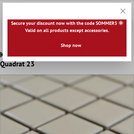
nhalt springen
0
Warenk
Secure your discount now with the code SOMMER5 🌞
Valid on all products except accessories.
Home
Mosaikfliesen
Keramik Mosaik
Keramikmosaik U
Shop now
Keramik Mosaikfliesen Adrian Beige Matt
Quadrat 23