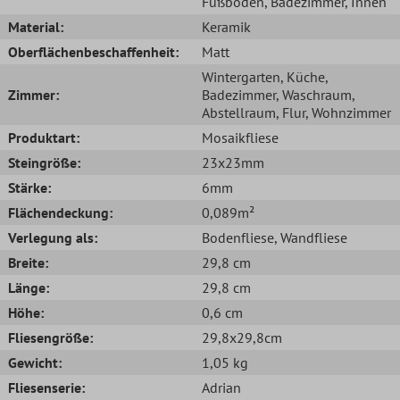
Fußboden
, Badezimmer
, Innen
Material:
Keramik
Oberflächenbeschaffenheit:
Matt
Wintergarten
, Küche
,
Zimmer:
Badezimmer
, Waschraum
,
Abstellraum
, Flur
, Wohnzimmer
Produktart:
Mosaikfliese
Steingröße:
23x23mm
Stärke:
6mm
Flächendeckung:
0,089m²
Verlegung als:
Bodenfliese
, Wandfliese
Breite:
29,8 cm
Länge:
29,8 cm
Höhe:
0,6 cm
Fliesengröße:
29,8x29,8cm
Gewicht:
1,05 kg
Fliesenserie:
Adrian