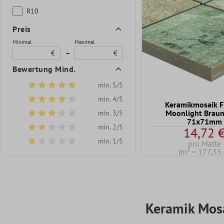
R10
Preis
Minimal
Maximal
€
–
€
Bewertung Mind.
min. 5/5
Filter hinzufügen: Minimum Bewertung von 5 von 5 Sternen
min. 4/5
Filter hinzufügen: Minimum Bewertung von 4 von 5 Sternen
Keramikmosaik F
Moonlight Braun
min. 3/5
Filter hinzufügen: Minimum Bewertung von 3 von 5 Sternen
71x71mm
min. 2/5
14,72 
Filter hinzufügen: Minimum Bewertung von 2 von 5 Sternen
min. 1/5
pro Matte
Filter hinzufügen: Minimum Bewertung von 1 von 5 Sternen
(m² = 177,35 
Keramik Mosa