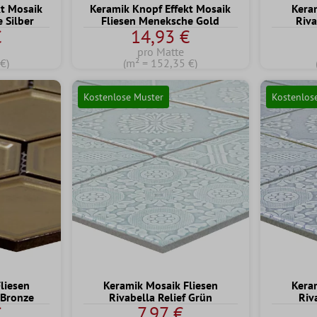
kt Mosaik
Keramik Knopf Effekt Mosaik
Kera
 Silber
Fliesen Meneksche Gold
Riva
€
14,93 €
pro Matte
€)
(m² = 152,35 €)
Kostenlose Muster
Kostenlos
liesen
Keramik Mosaik Fliesen
Kera
 Bronze
Rivabella Relief Grün
Riv
€
7,97 €