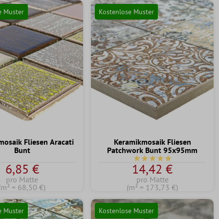
e Muster
Kostenlose Muster
osaik Fliesen Aracati
Keramikmosaik Fliesen
Bunt
Patchwork Bunt 95x95mm
Durchschnittliche Bewert
6,85 €
14,42 €
pro Matte
pro Matte
(m² = 68,50 €)
(m² = 173,73 €)
e Muster
Kostenlose Muster