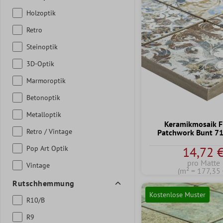
Holzoptik
Retro
Steinoptik
3D-Optik
Marmoroptik
Betonoptik
Metalloptik
Keramikmosaik F
Retro / Vintage
Patchwork Bunt 
Pop Art Optik
14,72 
pro Matte
Vintage
(m² = 177,35 
Rutschhemmung
Kostenlose Muster
R10/B
R9