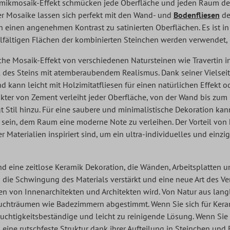
mikmosaik-Effekt schmücken jede Oberfläche und jeden Raum des
er Mosaike lassen sich perfekt mit den Wand- und
Bodenfliesen
de
 einen angenehmen Kontrast zu satinierten Oberflächen. Es ist in
ielfältigen Flächen der kombinierten Steinchen werden verwendet, 
che Mosaik-Effekt von verschiedenen Natursteinen wie Travertin in
il des Steins mit atemberaubendem Realismus. Dank seiner Vielseiti
 kann leicht mit Holzimitatfliesen für einen natürlichen Effekt 
kter von Zement verleiht jeder Oberfläche, von der Wand bis zum
ügt Stil hinzu. Für eine saubere und minimalistische Dekoration ka
 sein, dem Raum eine moderne Note zu verleihen. Der Vorteil von 
Materialien inspiriert sind, um ein ultra-individuelles und einzi
nd eine zeitlose Keramik Dekoration, die Wänden, Arbeitsplatte
s die Schwingung des Materials verstärkt und eine neue Art des V
 von Innenarchitekten und Architekten wird. Von Natur aus langleb
chträumen wie Badezimmern abgestimmt. Wenn Sie sich für Kerami
feuchtigkeitsbeständige und leicht zu reinigende Lösung. Wenn S
 eine rutschfeste Struktur dank ihrer Aufteilung in Steinchen un