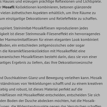
 Hauses und erzeugen prächtige Reflexionen und Lichtspiele.
r
Mosafil
Kollektionen kombinieren, betonen glänzende
 vielen ästhetischen Aspekten erhältlich, um Ihre Räume zu
um einzigartige Dekorationen und Reliefeffekte zu schaffen.
spiriert. Steinimitat-Mosaikfliesen reproduzieren jedes
gkeit ist dieser Steinmosaik-Flieseneffekt ein hervorragendes
oder Marmorimitatfliesen für einen eleganten Look kombiniert
 Boden, ein entschieden zeitgenössisches oder sogar
nn die Keramikfliesenkollektion mit Mosaikeffekt eine
keramischen Mosaikfliesen besteht darin, dass sie von einer
gartiges Ergebnis zu liefern, das Ihre Dekorationswünsche
n und Duschkabinen Glanz und Bewegung verleihen kann. Mosaik
erständnisses von Verkleidungen schafft und zu einem kreativen
ig und robust, ist dieses Material perfekt auf die
kfliesen mit Mosaikeffekt entscheiden, entscheiden Sie sich
ie den Boden der Dusche abdecken möchten, hat die Mosaik-
d Fugen, die Widerstandspunkte gegen das Verrutschen schaffen.