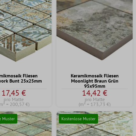
mikmosaik Fliesen
Keramikmosaik Fliesen
work Bunt 25x25mm
Moonlight Braun Grün
95x95mm
17,45 €
14,42 €
pro Matte
pro Matte
(m² = 200,57 €)
(m² = 173,73 €)
e Muster
Kostenlose Muster