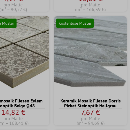
pro Matte
pro Matte
(m² = 90,57 €)
(m² = 166,39 €)
e Muster
Kostenlose Muster
mosaik Fliesen Eylem
Keramik Mosaik Fliesen Dorris
rooptik Beige Q48
Picket Steinoptik Hellgrau
14,82 €
7,67 €
pro Matte
pro Matte
m² = 168,41 €)
(m² = 94,69 €)