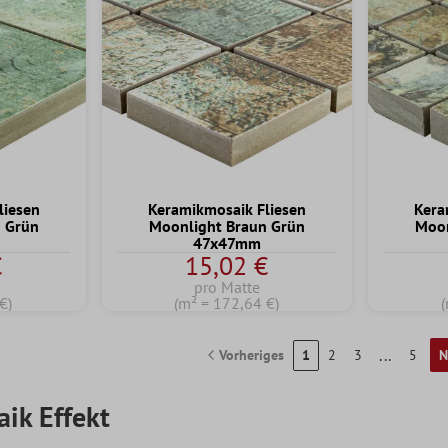
liesen
Keramikmosaik Fliesen
Kera
 Grün
Moonlight Braun Grün
Moon
47x47mm
€
15,02 €
pro Matte
€)
(m² = 172,64 €)
...
Vorheriges
1
2
3
5
N
ik Effekt