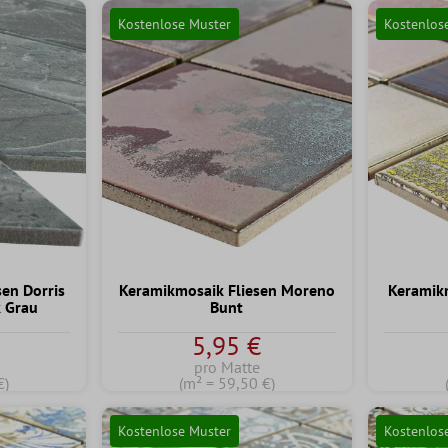
Kostenlose Muster
Kostenlos
sen Dorris
Keramikmosaik Fliesen Moreno
Keramikm
k Grau
Bunt
5,95 €
pro Matte
€)
(m² = 59,50 €)
Kostenlose Muster
Kostenlos