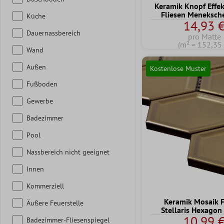
Keramik Knopf Effe
Fliesen Meneksche
Küche
14,93 
Dauernassbereich
pro Matte
(m² = 152,35 
Wand
Außen
Kostenlose Muster
Fußboden
Gewerbe
Badezimmer
Pool
Nassbereich nicht geeignet
Innen
Kommerziell
Keramik Mosaik F
Äußere Feuerstelle
Stellaris Hexagon
10,99 
Badezimmer-Fliesenspiegel