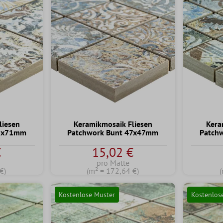
liesen
Keramikmosaik Fliesen
Kera
71x71mm
Patchwork Bunt 47x47mm
Patch
€
15,02 €
pro Matte
€)
(m² = 172,64 €)
Kostenlose Muster
Kostenlos