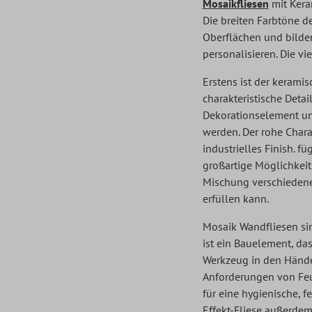
Mosaikfliesen
mit Kera
Die breiten Farbtöne d
Oberflächen und bilden
personalisieren. Die v
Erstens ist der keramis
charakteristische Deta
Dekorationselement und
werden. Der rohe Chara
industrielles Finish. f
großartige Möglichkeit
Mischung verschiedener 
erfüllen kann.
Mosaik Wandfliesen si
ist ein Bauelement, da
Werkzeug in den Händen
Anforderungen von Feu
für eine hygienische, 
Effekt-Fliese außerdem