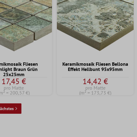
mikmosaik Fliesen
Keramikmosaik Fliesen Bellona
light Braun Grün
Effekt Hellbunt 95x95mm
25x25mm
17,45 €
14,42 €
pro Matte
pro Matte
(m² = 200,57 €)
(m² = 173,73 €)
ächstes