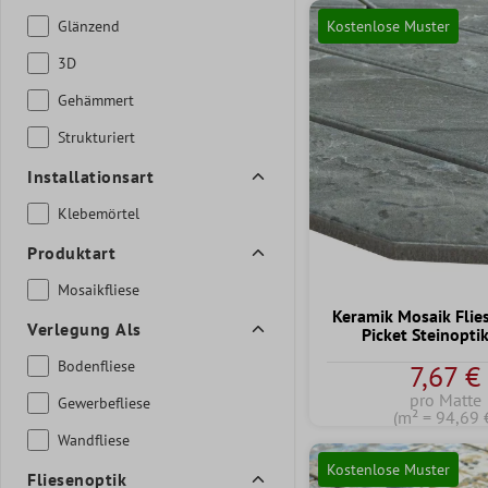
Kostenlose Muster
Glänzend
3D
Gehämmert
Strukturiert
Installationsart
Klebemörtel
Produktart
Mosaikfliese
Keramik Mosaik Flie
Verlegung Als
Picket Steinopti
Bodenfliese
7,67 €
pro Matte
Gewerbefliese
(m² = 94,69 
Wandfliese
Kostenlose Muster
Fliesenoptik