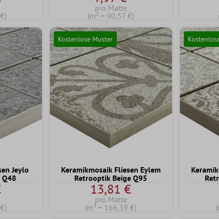
pro Matte
€)
(m² = 90,57 €)
Kostenlose Muster
Kostenlos
sen Jeylo
Keramikmosaik Fliesen Eylem
Keramik
u Q48
Retrooptik Beige Q95
Ret
€
13,81 €
pro Matte
€)
(m² = 166,39 €)
(