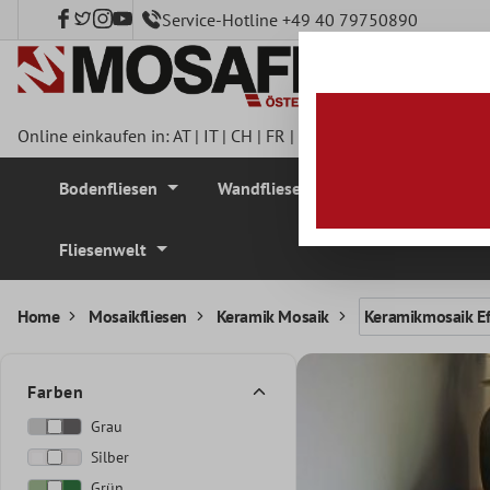
Service-Hotline +49 40 79750890
nhalt springen
Online einkaufen in:
AT
|
IT
|
CH
|
FR
|
DE
|
UK
|
CZ
|
SE
|
DK
|
BE
Bodenfliesen
Wandfliesen
Mosaikfliesen
Fliesenwelt
Home
Mosaikfliesen
Keramik Mosaik
Keramikmosaik Ef
Farben
Grau
Silber
Grün