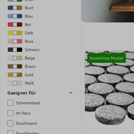
Bunt
Blau
Rot
Gelb
Rosa
Schwarz
Beige
Kostenlose Muster
Braun
Gold
Weiß
Geeignet Für
Schwimmbad
Im Haus
Duschwand
Duschboden