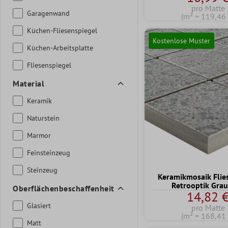
pro Matte
Garagenwand
(m² = 119,46 
Küchen-Fliesenspiegel
Kostenlose Muster
Küchen-Arbeitsplatte
Fliesenspiegel
Material
Keramik
Naturstein
Marmor
Feinsteinzeug
Steinzeug
Keramikmosaik Flie
Retrooptik Gra
Oberflächenbeschaffenheit
14,82 
Glasiert
pro Matte
(m² = 168,41 
Matt