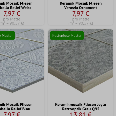
mik Mosaik Fliesen
Keramik Mosaik Fliesen
bella Relief Weiss
Venezia Ornament
7,97 €
7,97 €
pro Matte
pro Matte
(m² = 90,57 €)
(m² = 90,57 €)
e Muster
Kostenlose Muster
mik Mosaik Fliesen
Keramikmosaik Fliesen Jeylo
abella Relief Blau
Retrooptik Grau Q95
7,97 €
13,81 €