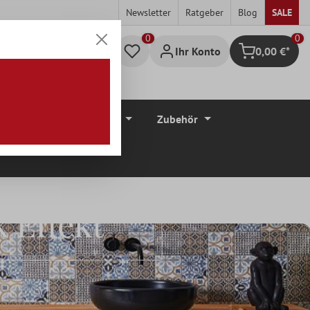
Newsletter
Ratgeber
Blog
SALE
0
Ihr Konto
0,00 €*
Warenkorb
düre
Bodenbeläge
Zubehör
 Effekt