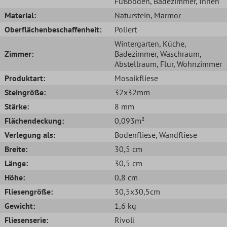
Fußboden
, Badezimmer
, Innen
Material:
Naturstein
, Marmor
Oberflächenbeschaffenheit:
Poliert
Wintergarten
, Küche
,
Zimmer:
Badezimmer
, Waschraum
,
Abstellraum
, Flur
, Wohnzimmer
Produktart:
Mosaikfliese
Steingröße:
32x32mm
Stärke:
8 mm
Flächendeckung:
0,093m²
Verlegung als:
Bodenfliese
, Wandfliese
Breite:
30,5 cm
Länge:
30,5 cm
Höhe:
0,8 cm
Fliesengröße:
30,5x30,5cm
Gewicht:
1,6 kg
Fliesenserie:
Rivoli