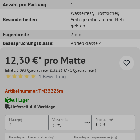
Anzahl pro Packung:
1
Wasserfest
, Frostsicher
,
Besonderheiten:
Verlegefertig auf ein Netz
geklebt
Fugenbreite:
2 mm
Beanspruchungsklasse:
Abriebklasse 4
12,30 €* pro Matte
Inhalt:
0.093 Quadratmeter
(132,26 €* / 1 Quadratmeter)
1 Bewertung
Durchschnittliche Bewertung von 5 von 5 Sternen
Artikelnummer:
TM33223m
Auf Lager
Lieferzeit 4-6 Werktage
Matte(n)
Verschnitt
Produkt
m²
Benötigter Fliesenkleber (kg)
Benötigte Fugenmasse (kg)