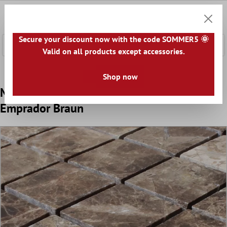
nhalt springen
0
Warenk
Secure your discount now with the code SOMMER5 🌞
Valid on all products except accessories.
Home
Mosaikfliesen
Naturstein Mosaik
Marmor Mosai
Shop now
Marmor Naturstein Mosaikfliesen Rivoli
Emprador Braun