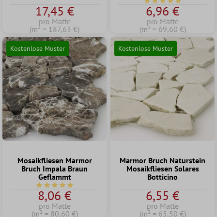
Durchschnittliche Bew
17,45 €
6,96 €
pro Matte
pro Matte
(m² = 187,63 €)
(m² = 69,60 €)
Kostenlose Muster
Kostenlose Muster
Mosaikfliesen Marmor
Marmor Bruch Naturstein
Bruch Impala Braun
Mosaikfliesen Solares
Geflammt
Botticino
Durchschnittliche Bewertung von 5 von 5 Sternen
8,06 €
6,55 €
pro Matte
pro Matte
(m² = 80,60 €)
(m² = 65,50 €)