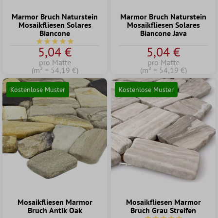
Marmor Bruch Naturstein
Marmor Bruch Naturstein
Mosaikfliesen Solares
Mosaikfliesen Solares
Biancone
Biancone Java
Durchschnittliche Bewertung von 5 von 5 Sternen
5,04 €
5,04 €
pro Matte
pro Matte
(m² = 54,19 €)
(m² = 54,19 €)
Kostenlose Muster
Kostenlose Muster
Mosaikfliesen Marmor
Mosaikfliesen Marmor
Bruch Antik Oak
Bruch Grau Streifen