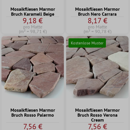
Mosaikfliesen Marmor
Mosaikfliesen Marmor
Bruch Karamell Beige
Bruch Nero Carrara
9,18 €
8,17 €
pro Matte
pro Matte
(m² = 98,71 €)
(m² = 90,78 €)
Kostenlose Muster
Mosaikfliesen Marmor
Mosaikfliesen Marmor
Bruch Rosso Palermo
Bruch Rosso Verona
Cream
7,56 €
7,56 €