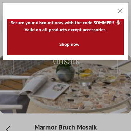
nhalt springen
0
Warenk
Secure your discount now with the code SOMMER5 🌞
Valid on all products except accessories.
Home
Mosaikfliesen
Naturstein Mosaik
Shop now
Marmor Bruch 
Marmor Bruch
Mosaik
Marmor Bruch Mosaik