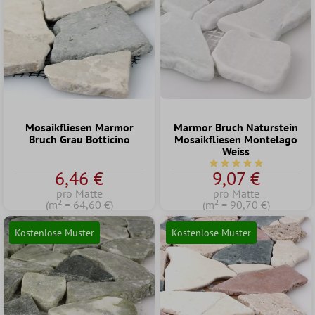
Mosaikfliesen Marmor
Marmor Bruch Naturstein
Bruch Grau Botticino
Mosaikfliesen Montelago
Weiss
Durchschnittliche Bew
6,46 €
9,07 €
pro Matte
pro Matte
(m² = 64,60 €)
(m² = 90,70 €)
Kostenlose Muster
Kostenlose Muster