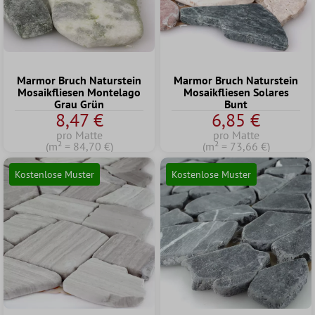
Marmor Bruch Naturstein
Marmor Bruch Naturstein
Mosaikfliesen Montelago
Mosaikfliesen Solares
Grau Grün
Bunt
8,47 €
6,85 €
pro Matte
pro Matte
(m² = 84,70 €)
(m² = 73,66 €)
Kostenlose Muster
Kostenlose Muster