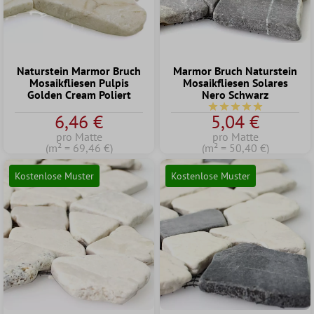
Naturstein Marmor Bruch
Marmor Bruch Naturstein
Mosaikfliesen Pulpis
Mosaikfliesen Solares
Golden Cream Poliert
Nero Schwarz
Durchschnittliche Bew
6,46 €
5,04 €
pro Matte
pro Matte
(m² = 69,46 €)
(m² = 50,40 €)
Kostenlose Muster
Kostenlose Muster