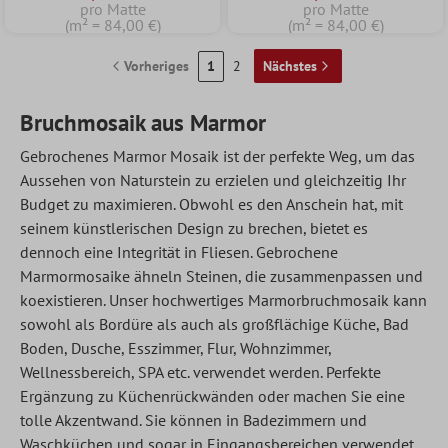
pro Matte
pro Matte
(m² = 84,00 €)
(m² = 84,00 €)
Vorheriges
1
2
Nächstes
Bruchmosaik aus Marmor
Gebrochenes Marmor Mosaik ist der perfekte Weg, um das
Aussehen von Naturstein zu erzielen und gleichzeitig Ihr
Budget zu maximieren. Obwohl es den Anschein hat, mit
seinem künstlerischen Design zu brechen, bietet es
dennoch eine Integrität in Fliesen. Gebrochene
Marmormosaike ähneln Steinen, die zusammenpassen und
koexistieren. Unser hochwertiges Marmorbruchmosaik kann
sowohl als Bordüre als auch als großflächige Küche, Bad
Boden, Dusche, Esszimmer, Flur, Wohnzimmer,
Wellnessbereich, SPA etc. verwendet werden. Perfekte
Ergänzung zu Küchenrückwänden oder machen Sie eine
tolle Akzentwand. Sie können in Badezimmern und
Waschküchen und sogar in Eingangsbereichen verwendet