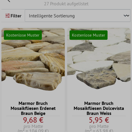
27 Produkt aufgelistet
Filter
Kostenlose Muster
Kostenlose Muster
Marmor Bruch
Marmor Bruch
Mosaikfliesen Erdenet
Mosaikfliesen Dolcevista
Braun Beige
Braun Weiss
9,68 €
5,95 €
pro Matte
pro Matte
(m² = 104,09 €)
(m² = 63,98 €)