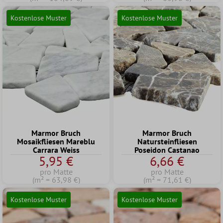
Kostenlose Muster
Kostenlose Muster
Marmor Bruch
Marmor Bruch
Mosaikfliesen Mareblu
Natursteinfliesen
Carrara Weiss
Poseidon Castanao
5,95 €
6,66 €
pro Matte
pro Matte
(m² = 63,98 €)
(m² = 71,61 €)
Kostenlose Muster
Kostenlose Muster