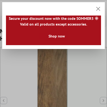
nhalt springen
0
Warenk
Secure your discount now with the code SOMMER5 🌞
Valid on all products except accessories.
Muster Holzoptik Bodenfliesen Palaimon
Shop now
Honey 15x90cm