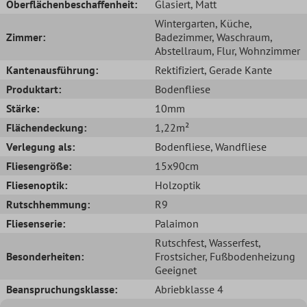
Oberflächenbeschaffenheit:
Glasiert
, Matt
Wintergarten
, Küche
,
Zimmer:
Badezimmer
, Waschraum
,
Abstellraum
, Flur
, Wohnzimmer
Kantenausführung:
Rektifiziert
, Gerade Kante
Produktart:
Bodenfliese
Stärke:
10mm
Flächendeckung:
1,22m²
Verlegung als:
Bodenfliese
, Wandfliese
Fliesengröße:
15x90cm
Fliesenoptik:
Holzoptik
Rutschhemmung:
R9
Fliesenserie:
Palaimon
Rutschfest
, Wasserfest
,
Besonderheiten:
Frostsicher
, Fußbodenheizung
Geeignet
Beanspruchungsklasse:
Abriebklasse 4